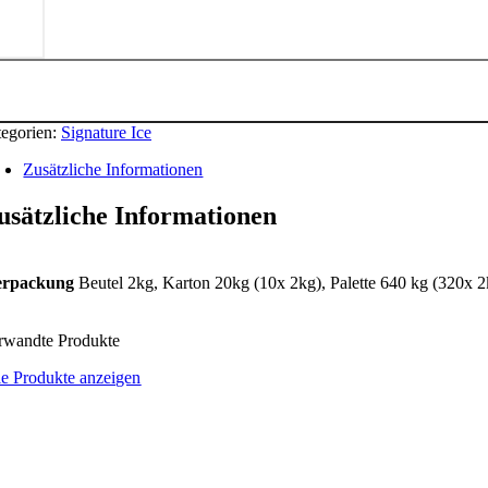
ls
g
nge
egorien:
Signature Ice
Zusätzliche Informationen
usätzliche Informationen
erpackung
Beutel 2kg, Karton 20kg (10x 2kg), Palette 640 kg (320x 2
rwandte Produkte
le Produkte anzeigen