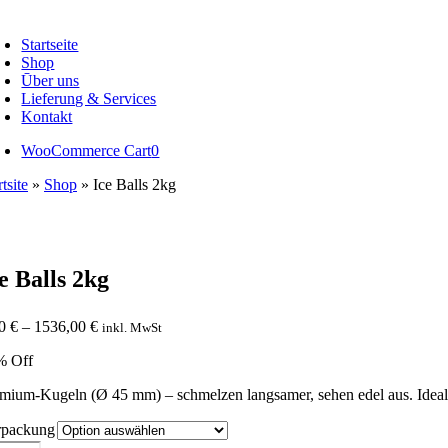
oggle
avigation
Startseite
Shop
Ūber uns
Lieferung & Services
Kontakt
WooCommerce Cart
0
rtsite
»
Shop
»
Ice Balls 2kg
e Balls 2kg
Preisspanne:
00
€
–
1536,00
€
inkl. MwSt
8,00 €
% Off
bis
1536,00 €
mium-Kugeln (Ø 45 mm) – schmelzen langsamer, sehen edel aus. Ideal
rpackung