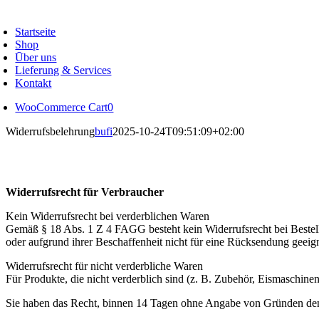
oggle
avigation
Startseite
Shop
Ūber uns
Lieferung & Services
Kontakt
WooCommerce Cart
0
Widerrufsbelehrung
bufi
2025-10-24T09:51:09+02:00
Widerrufsrecht für Verbraucher
Kein Widerrufsrecht bei verderblichen Waren
Gemäß § 18 Abs. 1 Z 4 FAGG besteht kein Widerrufsrecht bei Bestellun
oder aufgrund ihrer Beschaffenheit nicht für eine Rücksendung geeign
Widerrufsrecht für nicht verderbliche Waren
Für Produkte, die nicht verderblich sind (z. B. Zubehör, Eismaschinen)
Sie haben das Recht, binnen 14 Tagen ohne Angabe von Gründen den 