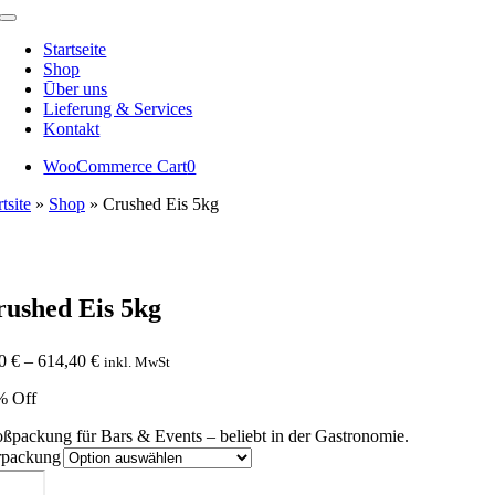
Toggle
Navigation
Startseite
Shop
Ūber uns
Lieferung & Services
Kontakt
WooCommerce Cart
0
rtsite
»
Shop
»
Crushed Eis 5kg
rushed Eis 5kg
Preisspanne:
20
€
–
614,40
€
inkl. MwSt
7,20 €
% Off
bis
614,40 €
ßpackung für Bars & Events – beliebt in der Gastronomie.
rpackung
shed